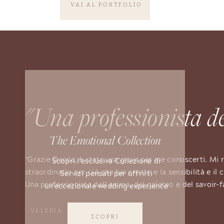
VAI AL PORTFOLIO
"Una professionista d
The Emotional Collection
"Grazie Danila, è stata una gioia per me conoscerti. Mi r
Scopri l'esclusiva Collezione di
straordinario per ciò che hai creato e la sensibilità e il
Servizi pensati per offrirti
Una professionista dell'anima, del galateo e del savoir-
un'eccezionale wedding experience
- VALERIA
SCOPRI