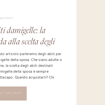
IMO POST
ti damigelle: la
da alla scelta degli
ti per le damigelle
sto articolo parleremo degli abiti per
igelle della sposa. Che siano adulte o
la sposa
e, la scelta degli abiti destinati
amigelle della sposa è sempre
ttacapo. Quando acquistarli? Chi
ceglierli? Chi li paga? Quanto
re? Sono solo alcune delle più
AD THE POST
 domande a cui rispondere prima di
rsi nell’acquisto. Ma procediamo con