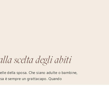
lla scelta degli abiti
sa
gelle della sposa. Che siano adulte o bambine,
sposa è sempre un grattacapo. Quando
o spendere? Sono solo alcune delle più comuni
quisto. Ma procediamo con ordine. […]