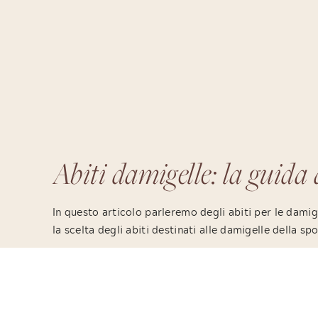
Abiti damigelle: la guida a
per le damigelle della spo
In questo articolo parleremo degli abiti per le dami
la scelta degli abiti destinati alle damigelle della 
acquistarli? Chi deve sceglierli? Chi li paga? Quant
domande a cui rispondere prima di lanciarsi nell’ac