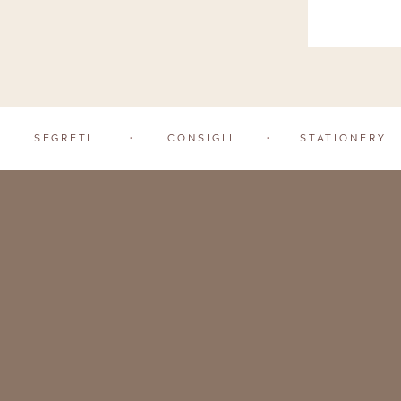
ordine
SEGRETI
•
CONSIGLI
•
STATIONERY