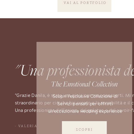
VAI AL PORTFOLIO
"Una professionista d
The Emotional Collection
"Grazie Danila, è stata una gioia per me conoscerti. Mi r
Scopri l'esclusiva Collezione di
straordinario per ciò che hai creato e la sensibilità e il
Servizi pensati per offrirti
Una professionista dell'anima, del galateo e del savoir-
un'eccezionale wedding experience
- VALERIA
SCOPRI